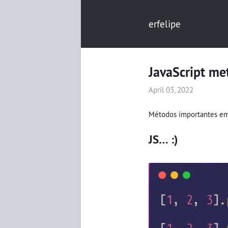
erfelipe
JavaScript me
April 03, 2022
Métodos importantes em 
JS… :)